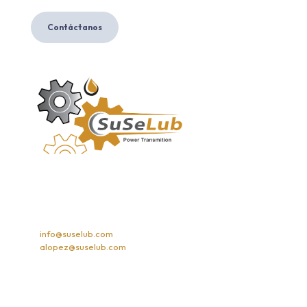
Contáctanos
E-mails
info@suselub.com
alopez@suselub.com
Teléfonos
Información