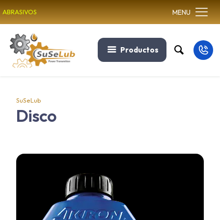
MENU
ABRASIVOS
Productos
SuSeLub
Disco