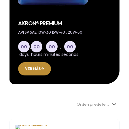
AKRON® PREMIUM
API SP SAE 10W-30 15W-40 , 20W-50
00
00
00
00
:
:
:
days
hours
minutes
seconds
VER MÁS