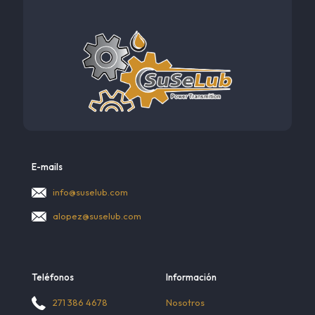
E-mails
info@suselub.com
alopez@suselub.com
Teléfonos
Información
Nosotros
271 386 4678