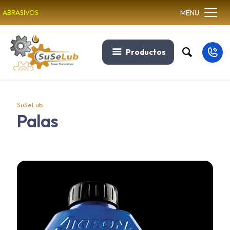
MENU
ABRASIVOS
Productos
SuSeLub
Palas