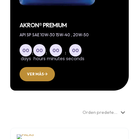
AKRON® PREMIUM
API SP SAE 10W-30 15W-40 , 20W-50
00
00
00
00
:
:
:
days
hours
minutes
seconds
VER MÁS