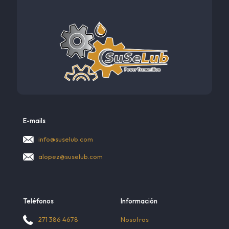
E-mails
info@suselub.com
alopez@suselub.com
Teléfonos
Información
Nosotros
271 386 4678