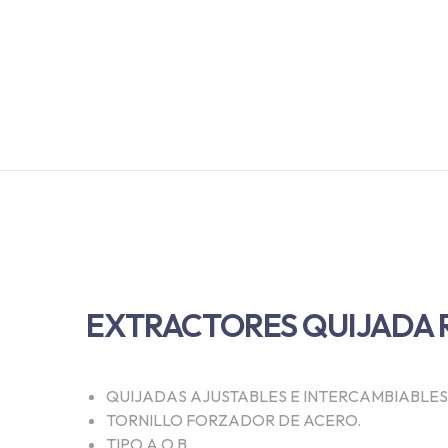
Ubicación
EXTRACTORES QUIJADA 
QUIJADAS AJUSTABLES E INTERCAMBIABLES
Calle 5 entre Av. 19 y 21, Num. 1908. Col. Alameda, 9
TORNILLO FORZADOR DE ACERO.
TIPO A O B