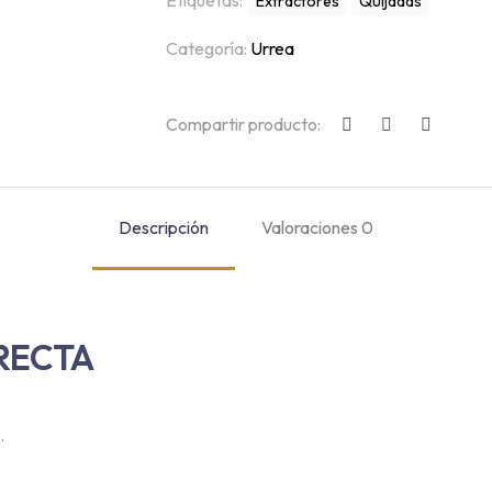
Etiquetas:
Extractores
Quijadas
Categoría:
Urrea
Compartir producto:
Descripción
Valoraciones
0
RECTA
.
4580 Córdoba, Veracruz, México.