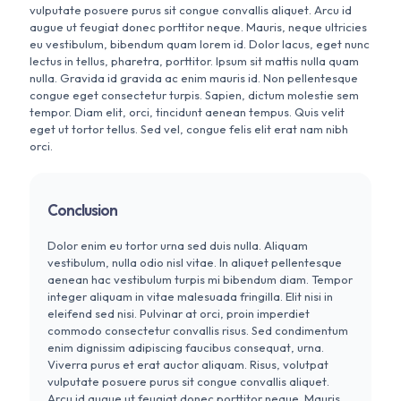
vulputate posuere purus sit congue convallis aliquet. Arcu id
augue ut feugiat donec porttitor neque. Mauris, neque ultricies
eu vestibulum, bibendum quam lorem id. Dolor lacus, eget nunc
lectus in tellus, pharetra, porttitor. Ipsum sit mattis nulla quam
nulla. Gravida id gravida ac enim mauris id. Non pellentesque
congue eget consectetur turpis. Sapien, dictum molestie sem
tempor. Diam elit, orci, tincidunt aenean tempus. Quis velit
eget ut tortor tellus. Sed vel, congue felis elit erat nam nibh
orci.
Conclusion
Dolor enim eu tortor urna sed duis nulla. Aliquam
vestibulum, nulla odio nisl vitae. In aliquet pellentesque
aenean hac vestibulum turpis mi bibendum diam. Tempor
integer aliquam in vitae malesuada fringilla. Elit nisi in
eleifend sed nisi. Pulvinar at orci, proin imperdiet
commodo consectetur convallis risus. Sed condimentum
enim dignissim adipiscing faucibus consequat, urna.
Viverra purus et erat auctor aliquam. Risus, volutpat
vulputate posuere purus sit congue convallis aliquet.
Arcu id augue ut feugiat donec porttitor neque. Mauris,