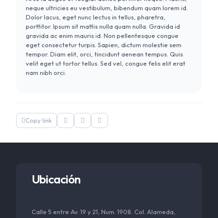
neque ultricies eu vestibulum, bibendum quam lorem id.
Dolor lacus, eget nunc lectus in tellus, pharetra,
porttitor. Ipsum sit mattis nulla quam nulla. Gravida id
gravida ac enim mauris id. Non pellentesque congue
eget consectetur turpis. Sapien, dictum molestie sem
tempor. Diam elit, orci, tincidunt aenean tempus. Quis
velit eget ut tortor tellus. Sed vel, congue felis elit erat
nam nibh orci.
Copy link
Ubicación
Calle 5 entre Av. 19 y 21, Num. 1908. Col. Alameda,