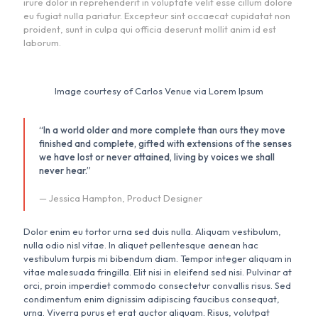
irure dolor in reprehenderit in voluptate velit esse cillum dolore
eu fugiat nulla pariatur. Excepteur sint occaecat cupidatat non
proident, sunt in culpa qui officia deserunt mollit anim id est
laborum.
Image courtesy of Carlos Venue via Lorem Ipsum
“In a world older and more complete than ours they move
finished and complete, gifted with extensions of the senses
we have lost or never attained, living by voices we shall
never hear.”
— Jessica Hampton, Product Designer
Dolor enim eu tortor urna sed duis nulla. Aliquam vestibulum,
nulla odio nisl vitae. In aliquet pellentesque aenean hac
vestibulum turpis mi bibendum diam. Tempor integer aliquam in
vitae malesuada fringilla. Elit nisi in eleifend sed nisi. Pulvinar at
orci, proin imperdiet commodo consectetur convallis risus. Sed
condimentum enim dignissim adipiscing faucibus consequat,
urna. Viverra purus et erat auctor aliquam. Risus, volutpat