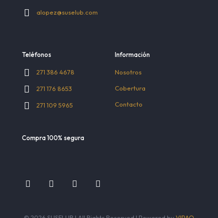
alopez@suselub.com
Teléfonos
Información
Nosotros
271 386 4678
Cobertura
271 176 8653
Contacto
271 109 5965
Compra 100% segura
© 2026 SUSELUB | All Rights Reserved | Powered by
VIPAO